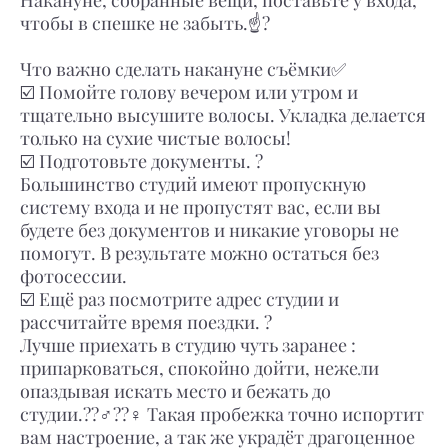
Накануне, собранные вещи, поставьте у входа,
чтобы в спешке не забыть.☝?
⠀⠀⠀⠀⠀⠀⠀⠀⠀
Что важно сделать накануне съёмки✅
☑️ Помойте голову вечером или утром и
тщательно высушите волосы. Укладка делается
только на сухие чистые волосы!
☑️ Подготовьте документы. ?
Большинство студий имеют пропускную
систему входа и не пропустят вас, если вы
будете без документов и никакие уговоры не
помогут. В результате можно остаться без
фотосессии.
☑️ Ещё раз посмотрите адрес студии и
рассчитайте время поездки. ?
Лучше приехать в студию чуть заранее :
припарковаться, спокойно дойти, нежели
опаздывая искать место и бежать до
студии.??‍♂️??‍♀️ Такая пробежка точно испортит
вам настроение, а так же украдёт драгоценное